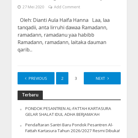
27 Mei 2020
Add Comment
Oleh: Dianti Aula Haifa Hanna Laa, laa
tanqadii, anta lirruhi dawaa Ramadann,
ramadann, ramadanu yaa habibb
Ramadann, ramadann, laitaka dauman
qarib...
PREVIOUS
1
2
3
4
NEXT
Terbaru
PONDOK PESANTREN AL-FATTAH KARTASURA
GELAR SHALAT IDUL ADHA BERJAMA’AH
Pendaftaran Santri Baru Pondok Pesantren Al-
Fattah Kartasura Tahun 2026/2027 Resmi Dibuka!