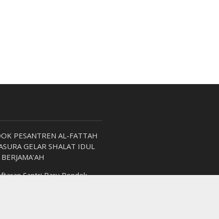
OK PESANTREN AL-FATTAH
ASURA GELAR SHALAT IDUL
 BERJAMA’AH
ftaran Santri Baru Pondok
tren Al-Fattah Kartasura
 2026/2027 Resmi Dibuka!
tikan Pengurus Pondok