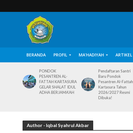
BERANDA
PROFIL
MA’HADIYAH
ARTIKEL
PONDOK
Pendaftaran Santri
PESANTREN AL-
Baru Pondok
FATTAH KARTASURA
Pesantren Al-Fattah
GELAR SHALAT IDUL
Kartasura Tahun
ADHA BERJAMA’AH
2026/2027 Resmi
Dibuka!
Author - Iqbal Syahrul Akbar