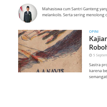
Mahasiswa cum Santri Ganteng yang 
melankolis. Serta sering menolong o
OPINI
Kajia
Roboh
5 Septe
Sastra pr
karena ber
semangat 